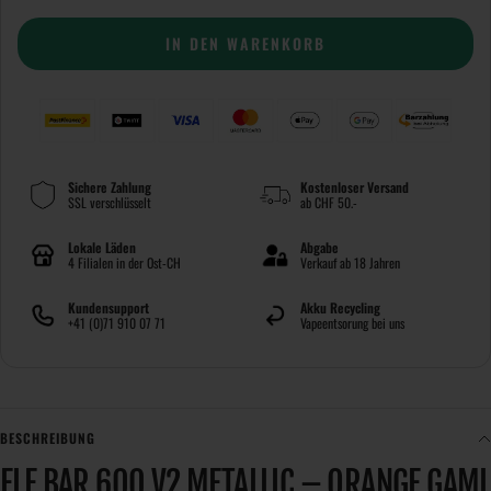
IN DEN WARENKORB
Sichere Zahlung
Kostenloser Versand
SSL verschlüsselt
ab CHF 50.-
Lokale Läden
Abgabe
4 Filialen in der Ost-CH
Verkauf ab 18 Jahren
Kundensupport
Akku Recycling
+41 (0)71 910 07 71
Vapeentsorung bei uns
BESCHREIBUNG
ELF BAR 600 V2 METALLIC – ORANGE GAMI