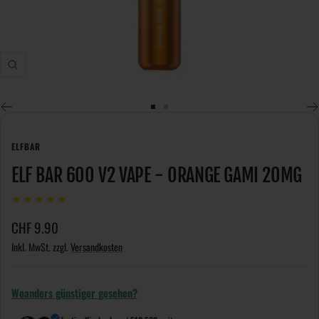
Zoom
Zur
Zur
Slide
Slide
ELFBAR
1
2
gehen
gehen
ELF BAR 600 V2 VAPE - ORANGE GAMI 20MG
★
★
★
★
★
Angebotspreis
CHF 9.90
Inkl. MwSt. zzgl.
Versandkosten
Woanders günstiger gesehen?