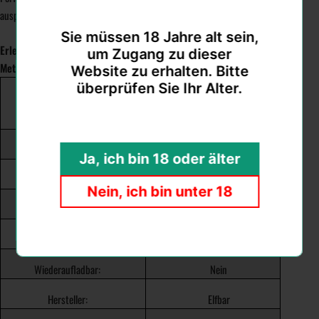
auspacken, ziehen und den fruchtigen Orangen-Genuss erleben.
Sie müssen 18 Jahre alt sein,
Erlebe jetzt den vollen Orangen-Geschmack mit der Elf Bar 600 V2
um Zugang zu dieser
Metallic – Orange Gami!
Website zu erhalten. Bitte
überprüfen Sie Ihr Alter.
ZUSÄTZLICHE INFORMATIONEN &
LIEFERUMFANG
Nikotinstärke:
20mg
Ja, ich bin 18 oder älter
Aroma:
Orange
Nein, ich bin unter 18
Züge / Puffs
Bis 600
Nachfüllbar:
Nein
Wiederaufladbar:
Nein
Hersteller:
Elfbar